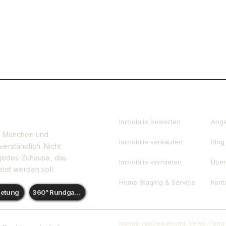
Leistungen
Inf
Immobilie bewerten
Ang
in München und
Immobilie verkaufen
Blog
erständlich. Nicht
 jedes Zuhause, das
Immobilie vermieten
Über
tet werden soll.
Home Staging & Service
Kont
ietung
360° Rundgang
Immobilienbewertung, Verkauf und 