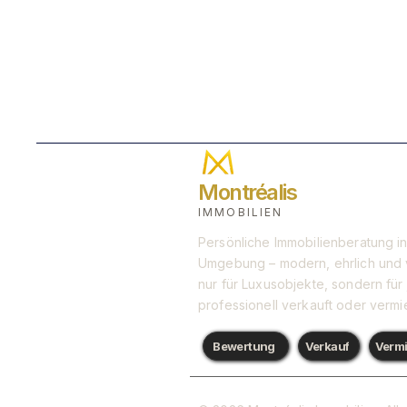
Montréalis
IMMOBILIEN
Persönliche Immobilienberatung 
Umgebung – modern, ehrlich und v
nur für Luxusobjekte, sondern für
professionell verkauft oder vermie
Bewertung
Verkauf
Verm