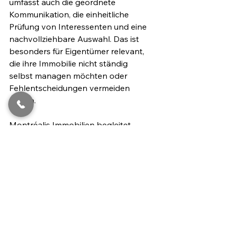
umfasst auch die geordnete 
Kommunikation, die einheitliche 
Prüfung von Interessenten und eine 
nachvollziehbare Auswahl. Das ist 
besonders für Eigentümer relevant, 
die ihre Immobilie nicht ständig 
selbst managen möchten oder 
Fehlentscheidungen vermeiden 
wollen.
Montréalis Immobilien begleitet 
Vermieter dabei mit einem klaren, 
verständlichen Prozess - persönlich, 
ehrlich und professionell, ohne 
unnötige Komplexität.
Mieter-Bonität prüfen bei 
Vermietung in starken 