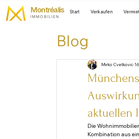
Montréalis
Start
Verkaufen
Vermie
IMMOBILIEN
Blog
Mirko Cvetkovic
16
Münchens 
Auswirkun
aktuellen
Die Wohnimmobilien
Kombination aus ei