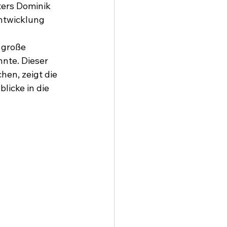
ers Dominik 
ntwicklung 
 
 große 
nte. Dieser 
hen, zeigt die 
licke in die 