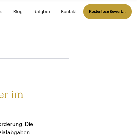
ns
Blog
Ratgber
Kontakt
Kostenlose Bewertung
er im
rderung. Die 
zialabgaben 