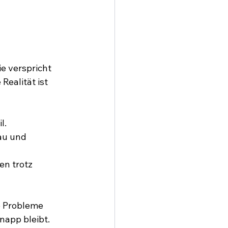
e verspricht 
ealität ist 
l.
au und 
n trotz 
e Probleme 
napp bleibt.