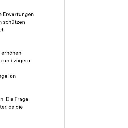
e Erwartungen 
n schützen 
ch 
t erhöhen.
n und zögern 
gel an 
n. Die Frage 
er, da die 