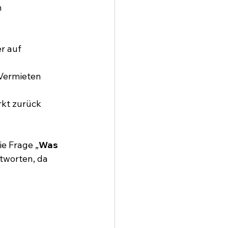
 
r auf 
 Vermieten 
rkt zurück 
e Frage „
Was 
tworten, da 