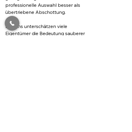
professionelle Auswahl besser als 
übertriebene Abschottung.
Drittens unterschätzen viele 
Eigentümer die Bedeutung sauberer 
Kommunikation. Wenn 
Rückmeldungen verspätet kommen, 
Anforderungen unklar formuliert sind 
oder Auswahlkriterien je nach 
Interessent wechseln, wirkt der 
gesamte Prozess unsicher. Das kann 
gute Käufer und Mieter verunsichern.
Warum ein neutraler Blick 
oft hilft
Viele Eigentümer hängen 
verständlicherweise an ihrer 